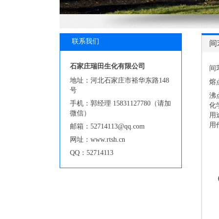
联系我们
间
石家庄瑞田生化有限公司
间苯
地址：河北石家庄市裕华东路148
熔点
号
沸点
手机：郭经理 15831127780（请加
化
微信）
用
用
邮箱：52714113@qq.com
网址：www.rtsh.cn
QQ：52714113