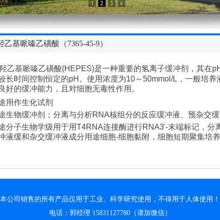
-羟乙基哌嗪乙磺酸（7365-45-9）
-羟乙基哌嗪乙磺酸(HEPES)是一种重要的氢离子缓冲剂，其在p
较长时间控制恒定的pH。使用浓度为10～50mmol/L，一般培养液
良好的缓冲能力，且对细胞无毒性作用。
途用作生化试剂
途生物缓冲剂；分离与分析RNA核组分的反应缓冲液、预杂交缓冲
途分子生物学级用于用T4RNA连接酶进行RNA3'-末端标记，
冲液缓和杂交缓冲液成分用途细胞-细胞黏附，细胞短期聚集培
本公司销售的所有产品仅用于工业、科学研究使用，不得用于人体使用！
电话：郭经理 15831127780（请加微信）