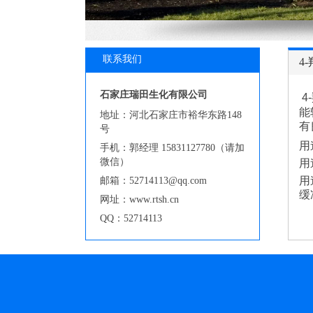
联系我们
4
石家庄瑞田生化有限公司
4
能
地址：河北石家庄市裕华东路148
有
号
用
手机：郭经理 15831127780（请加
微信）
用
用
邮箱：52714113@qq.com
缓
网址：www.rtsh.cn
QQ：52714113