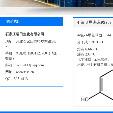
联系我们
4-氯-3-甲基苯酚 (59-5
石家庄瑞田生化有限公司
4-氯-3-甲基苯酚 4-Chlor
地址：河北石家庄市裕华东路148
分子式:C7H7ClO
号
熔点 63-65 °C
手机：郭经理 15831127780（请加
沸点 235 °C
微信）
化学性质 :无色结晶。
用途: 用于有机合成
邮箱：52714113@qq.com
网址：www.rtsh.cn
QQ：52714113