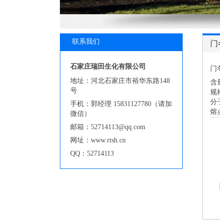
联系我们
门
石家庄瑞田生化有限公司
门冬
地址：河北石家庄市裕华东路148
含
号
规
分子
手机：郭经理 15831127780（请加
熔点
微信）
邮箱：52714113@qq.com
网址：www.rtsh.cn
QQ：52714113