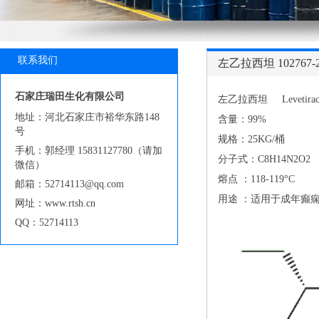
联系我们
左乙拉西坦 102767-2
石家庄瑞田生化有限公司
左乙拉西坦 Levetirace
地址：河北石家庄市裕华东路148
含量：99%
号
规格：25KG/桶
手机：郭经理 15831127780（请加
分子式：C8H14N2O2
微信）
熔点 ：118-119°C
邮箱：52714113@qq.com
用途 ：适用于成年癫
网址：www.rtsh.cn
QQ：52714113